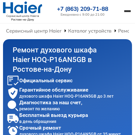
+7 (863) 209-71-88
Ежедневно с 9:00 до 21:00
Сервисный центр Haier
в
Ростове-на-Дону
Сервисный центр Haier
Каталог устройств
Ремон
Ремонт духового шкафа
Haier HOQ-P16AN5GB в
Ростове-на-Дону
Официальный сервис
Гарантийное обслуживание
духового шкафа Haier HOQ-P16AN5GB до 3 лет
Диагностика за наш счет,
ремонт по желанию
Бесплатный выезд курьера
в день обращения
Срочный ремонт
духового шкафа Haier HOQ-P16AN5GB от 35 минут