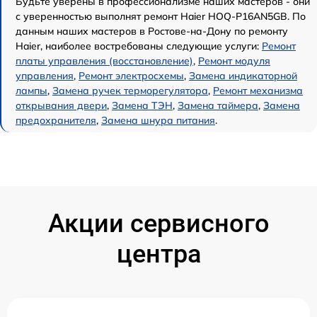
Будьте уверены в профессионализме наших мастеров - они
с уверенностью выполнят ремонт Haier HOQ-P16AN5GB. По
данным наших мастеров в Ростове-на-Дону по ремонту
Haier, наиболее востребованы следующие услуги:
Ремонт
платы управления (восстановление)
,
Ремонт модуля
управления
,
Ремонт электросхемы
,
Замена индикаторной
лампы
,
Замена ручек терморегулятора
,
Ремонт механизма
открывания двери
,
Замена ТЭН
,
Замена таймера
,
Замена
предохранителя
,
Замена шнура питания
.
Акции сервисного
центра