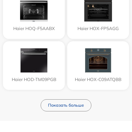
Haier HOQ-F5AABX
Haier HOX-FP5AGG
Haier HOD-TM09PGB
Haier HOX-C09ATQBB
Показать больше