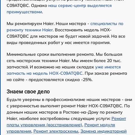
C09ATQBC. Однако
наш сервис-центр выделяется
преимуществами
.
Мы ремонтируем Haier. Наши мастера -
специалисты по
ремонту техники Haier
. Восстановить модель HOX-
C09ATQBC для мастеров не будет новой задачей. На все
виды проведенных работ у нас имеется гарантия.
Минимальные сроки выполнения ремонта. Мы большая
сеть мастерских техники Haier. Мы имеем более 20 тыс.
запчастей. И возможно на наших складах
уже имеется
запчасть на модель HOX-C09ATQBC
. При заказе ремонта
на сайте - предоставляется скидка -25%.
Знаем свое дело
Будьте уверены в профессионализме наших мастеров - они
с уверенностью выполнят ремонт Haier HOX-C09ATQBC. По
данным наших мастеров в Ростове-на-Дону по ремонту
Haier, наиболее востребованы следующие услуги:
Ремонт
платы управления (восстановление)
,
Ремонт модуля
управления
,
Ремонт электросхемы
,
Замена индикаторной