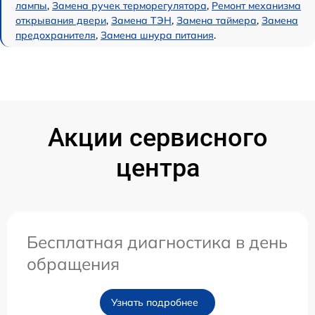
лампы
,
Замена ручек терморегулятора
,
Ремонт механизма
открывания двери
,
Замена ТЭН
,
Замена таймера
,
Замена
предохранителя
,
Замена шнура питания
.
Акции сервисного
центра
Бесплатная диагностика в день
обращения
Узнать подробнее