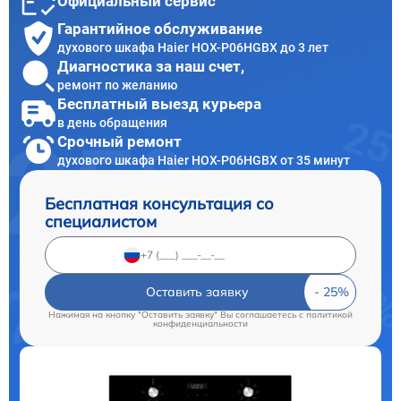
Официальный сервис
Гарантийное обслуживание
духового шкафа Haier HOX-P06HGBX до 3 лет
Диагностика за наш счет,
ремонт по желанию
Бесплатный выезд курьера
в день обращения
Срочный ремонт
духового шкафа Haier HOX-P06HGBX от 35 минут
Бесплатная консультация со
специалистом
Оставить заявку
Нажимая на кнопку "Оставить заявку" Вы соглашаетесь c
политикой
конфиденциальности