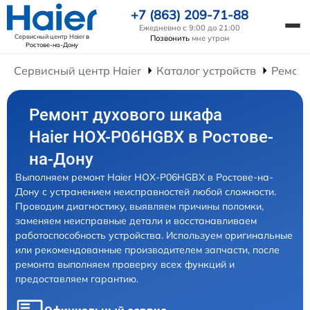
+7 (863) 209-71-88
Ежедневно с 9:00 до 21:00
Сервисный центр Haier
в
Позвонить
мне утром
Ростове-на-Дону
Сервисный центр Haier
Каталог устройств
Ремон
Ремонт духового шкафа
Haier HOX-P06HGBX в Ростове-
на-Дону
Выполняем ремонт Haier HOX-P06HGBX в Ростове-на-
Дону с устранением неисправностей любой сложности.
Проводим диагностику, выявляем причины поломки,
заменяем неисправные детали и восстанавливаем
работоспособность устройства. Используем оригинальные
или рекомендованные производителем запчасти, после
ремонта выполняем проверку всех функций и
предоставляем гарантию.