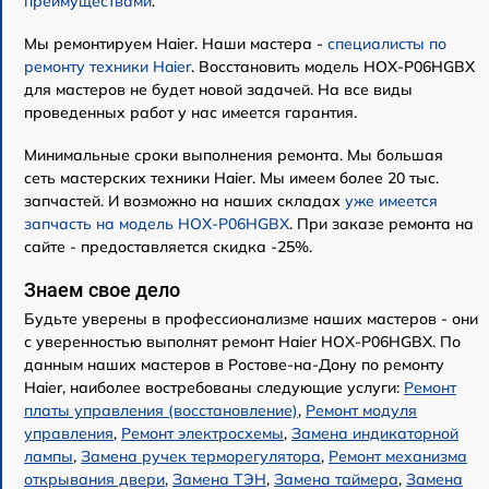
преимуществами
.
Мы ремонтируем Haier. Наши мастера -
специалисты по
ремонту техники Haier
. Восстановить модель HOX-P06HGBX
для мастеров не будет новой задачей. На все виды
проведенных работ у нас имеется гарантия.
Минимальные сроки выполнения ремонта. Мы большая
сеть мастерских техники Haier. Мы имеем более 20 тыс.
запчастей. И возможно на наших складах
уже имеется
запчасть на модель HOX-P06HGBX
. При заказе ремонта на
сайте - предоставляется скидка -25%.
Знаем свое дело
Будьте уверены в профессионализме наших мастеров - они
с уверенностью выполнят ремонт Haier HOX-P06HGBX. По
данным наших мастеров в Ростове-на-Дону по ремонту
Haier, наиболее востребованы следующие услуги:
Ремонт
платы управления (восстановление)
,
Ремонт модуля
управления
,
Ремонт электросхемы
,
Замена индикаторной
лампы
,
Замена ручек терморегулятора
,
Ремонт механизма
открывания двери
,
Замена ТЭН
,
Замена таймера
,
Замена