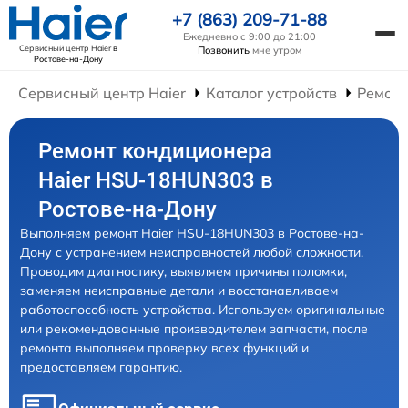
+7 (863) 209-71-88
Ежедневно с 9:00 до 21:00
Сервисный центр Haier
в
Позвонить
мне утром
Ростове-на-Дону
Сервисный центр Haier
Каталог устройств
Ремон
Ремонт кондиционера
Haier HSU-18HUN303 в
Ростове-на-Дону
Выполняем ремонт Haier HSU-18HUN303 в Ростове-на-
Дону с устранением неисправностей любой сложности.
Проводим диагностику, выявляем причины поломки,
заменяем неисправные детали и восстанавливаем
работоспособность устройства. Используем оригинальные
или рекомендованные производителем запчасти, после
ремонта выполняем проверку всех функций и
предоставляем гарантию.