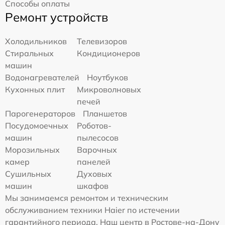
Способы оплаты
Ремонт устройств
Холодильников
Телевизоров
Стиральных
Кондиционеров
машин
Водонагревателей
Ноутбуков
Кухонных плит
Микроволновых
печей
Парогенераторов
Планшетов
Посудомоечных
Роботов-
машин
пылесосов
Морозильных
Варочных
камер
панелей
Сушильных
Духовых
машин
шкафов
Мы занимаемся ремонтом и техническим
обслуживанием техники Haier по истечении
гарантийного периода. Наш центр в Ростове-на-Дону