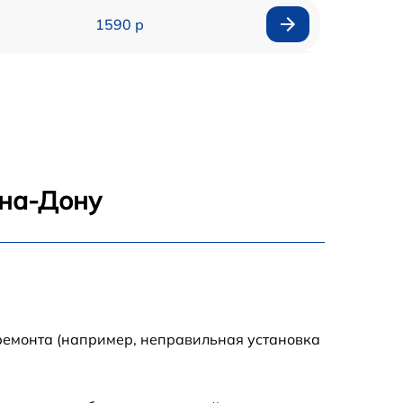
1590 р
1550 р
1200 р
1100 р
-на-Дону
750 р
1100 р
1200 р
ремонта (например, неправильная установка
900 р