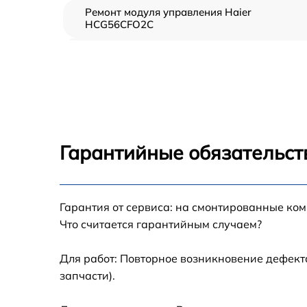
Ремонт модуля управления Haier
HCG56CFO2C
Замена вентилятора Haier HCG56CFO2C
Замена ТЭН Haier HCG56CFO2C
Замена таймера Haier HCG56CFO2C
Гарантийные обязательст
Ремонт электропроводки Haier HCG56CFO2
Ремонт конфорки с расширением Haier
Гарантия от сервиса: на смонтированные ко
HCG56CFO2C
Что считается гарантийным случаем?
Ремонт клеммной коробки Haier
HCG56CFO2C
Для работ: Повторное возникновение дефект
запчасти).
Замена конфорки керамической плиты Haie
HCG56CFO2C