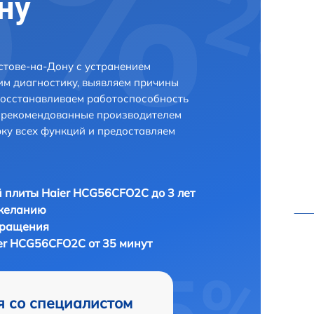
ну
стове-на-Дону с устранением
м диагностику, выявляем причины
восстанавливаем работоспособность
и рекомендованные производителем
рку всех функций и предоставляем
 плиты Haier HCG56CFO2C до 3 лет
 желанию
бращения
er HCG56CFO2C от 35 минут
я со специалистом