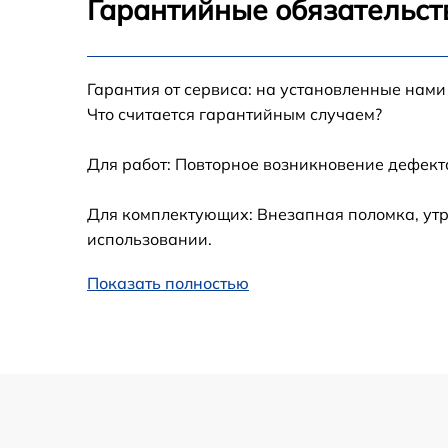
Гарантийные обязательст
Замена термопасты Haier 1540EM
Гарантия от сервиса: на установленные нами
Замена системы охлаждения Haier 1540EM
Что считается гарантийным случаем?
Замена процессора Haier 1540EM
Для работ: Повторное возникновение дефект
Замена оперативной памяти Haier 1540EM
Для комплектующих: Внезапная поломка, утр
использовании.
Замена USB порта Haier 1540EM
Показать полностью
Замена корпуса Haier 1540EM
Замена клавиатуры Haier 1540EM
Замена контроллера питания Haier 1540EM