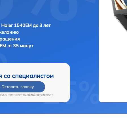
 Haier 1540EM до 3 лет
 желанию
бращения
EM от 35 минут
я со специалистом
Оставить заявку
есь c
политикой конфиденциальности