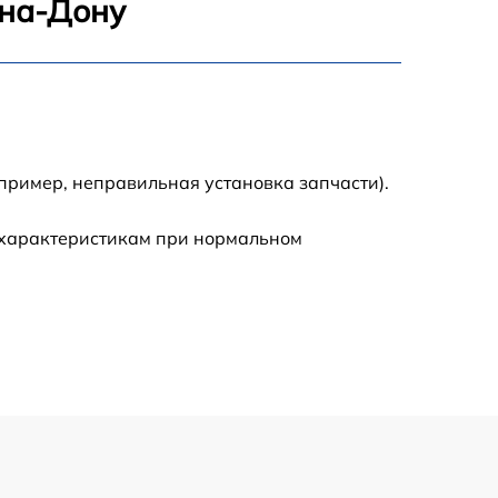
-на-Дону
960 р
1295 р
1395 р
пример, неправильная установка запчасти).
690 р
 характеристикам при нормальном
990 р
1045 р
720 р
1490 р