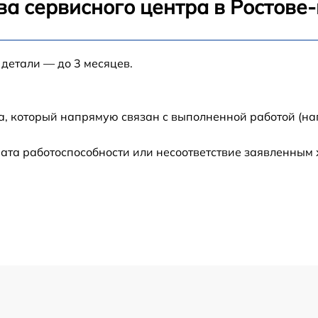
ва сервисного центра в Ростове
от 30 мин
 детали — до 3 месяцев.
от 70 мин
от 120 мин
а, который напрямую связан с выполненной работой (на
от 50 мин
ата работоспособности или несоответствие заявленным
от 60 мин
от 60 мин
от 60 мин
от 120 мин