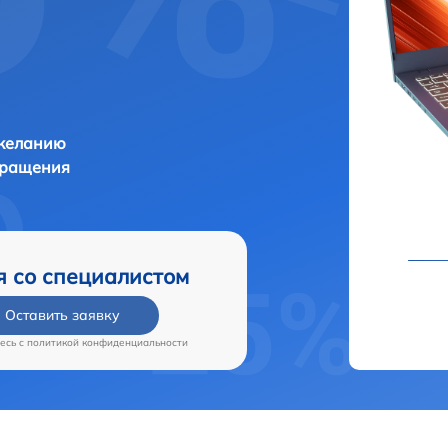
 желанию
бращения
я со специалистом
Оставить заявку
есь c
политикой конфиденциальности