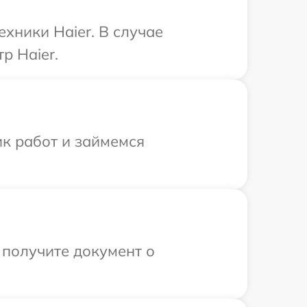
хники Haier. В случае
р Haier.
ик работ и займемся
 получите документ о