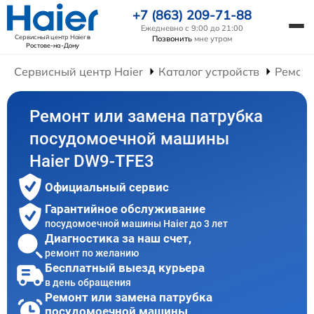
+7 (863) 209-71-88
Ежедневно с 9:00 до 21:00
Сервисный центр Haier
в
Позвонить
мне утром
Ростове-на-Дону
Сервисный центр Haier
Каталог устройств
Ремон
Ремонт или замена патрубка
посудомоечной машины
Haier DW9-TFE3
Официальный сервис
Гарантийное обслуживание
посудомоечной машины Haier до 3 лет
Диагностика за наш счет,
ремонт по желанию
Бесплатный выезд курьера
в день обращения
Ремонт или замена патрубка
посудомоечной машины