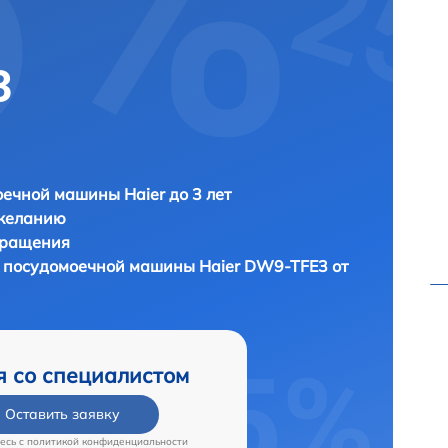
3
ечной машины Haier до 3 лет
 желанию
бращения
ы посудомоечной машины
Haier DW9-TFE3 от
я со специалистом
Оставить заявку
есь c
политикой конфиденциальности