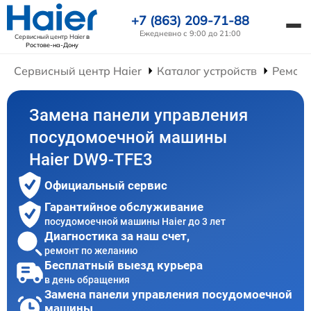
+7 (863) 209-71-88
Ежедневно с 9:00 до 21:00
Сервисный центр Haier
в
Ростове-на-Дону
Сервисный центр Haier
Каталог устройств
Ремон
Замена панели управления
посудомоечной машины
Haier DW9-TFE3
Официальный сервис
Гарантийное обслуживание
посудомоечной машины Haier до 3 лет
Диагностика за наш счет,
ремонт по желанию
Бесплатный выезд курьера
в день обращения
Замена панели управления посудомоечной
машины