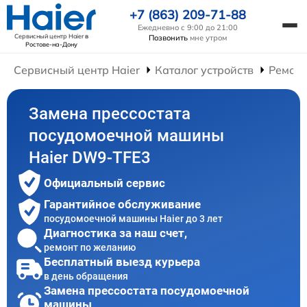
+7 (863) 209-71-88
Ежедневно с 9:00 до 21:00
Сервисный центр Haier
в
Позвонить
мне утром
Ростове-на-Дону
Сервисный центр Haier
Каталог устройств
Ремон
Замена прессостата
посудомоечной машины
Haier DW9-TFE3
Официальный сервис
Гарантийное обслуживание
посудомоечной машины Haier до 3 лет
Диагностика за наш счет,
ремонт по желанию
Бесплатный выезд курьера
в день обращения
Замена прессостата посудомоечной
машины