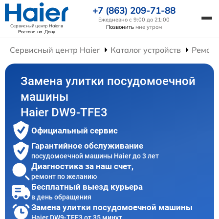
+7 (863) 209-71-88
Ежедневно с 9:00 до 21:00
Сервисный центр Haier
в
Позвонить
мне утром
Ростове-на-Дону
Сервисный центр Haier
Каталог устройств
Ремон
Замена улитки посудомоечной
машины
Haier DW9-TFE3
Официальный сервис
Гарантийное обслуживание
посудомоечной машины Haier до 3 лет
Диагностика за наш счет,
ремонт по желанию
Бесплатный выезд курьера
в день обращения
Замена улитки посудомоечной машины
Haier DW9-TFE3 от 35 минут