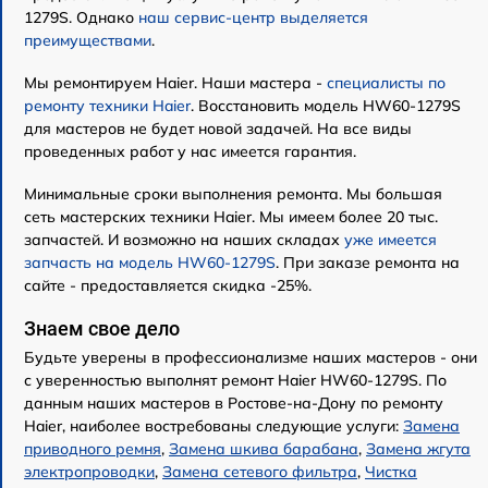
1279S. Однако
наш сервис-центр выделяется
преимуществами
.
Мы ремонтируем Haier. Наши мастера -
специалисты по
ремонту техники Haier
. Восстановить модель HW60-1279S
для мастеров не будет новой задачей. На все виды
проведенных работ у нас имеется гарантия.
Минимальные сроки выполнения ремонта. Мы большая
сеть мастерских техники Haier. Мы имеем более 20 тыс.
запчастей. И возможно на наших складах
уже имеется
запчасть на модель HW60-1279S
. При заказе ремонта на
сайте - предоставляется скидка -25%.
Знаем свое дело
Будьте уверены в профессионализме наших мастеров - они
с уверенностью выполнят ремонт Haier HW60-1279S. По
данным наших мастеров в Ростове-на-Дону по ремонту
Haier, наиболее востребованы следующие услуги:
Замена
приводного ремня
,
Замена шкива барабана
,
Замена жгута
электропроводки
,
Замена сетевого фильтра
,
Чистка