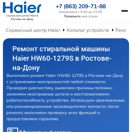
+7 (863) 209-71-88
Ежедневно с 9:00 до 21:00
Сервисный центр Haier
в
Позвонить
мне утром
Ростове-на-Дону
Сервисный центр Haier
Каталог устройств
Ремон
Ремонт стиральной машины
Haier HW60-1279S в Ростове-
на-Дону
Выполняем ремонт Haier HW60-1279S в Ростове-на-Дону
с устранением неисправностей любой сложности.
Проводим диагностику, выявляем причины поломки,
заменяем неисправные детали и восстанавливаем
работоспособность устройства. Используем оригинальные
или рекомендованные производителем запчасти, после
ремонта выполняем проверку всех функций и
предоставляем гарантию.