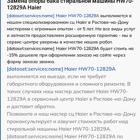
Замена опоры бака стиральной машины HW70-
12829A Haier
[dataset:services:name] Haier HW70-12829A
выполняется в
нашем специализированном сц Haier в Ростове-на-Дону
мастерами с огромным опытом - от 5 лет. На все виды услуг
и запчасти предоставляем расширенную гарантию - мы в
сервис-центре уверены в качестве наших работ.
[dataset:services:name] Haier HW70-12829A будет стоить на
-15% дешевле при оформлении заказа на сайте через
форму заказа звонка.
[dataset:services:name] Haier HW70-12829A
выполняется на выезде, если не требует
габаритного оборудования и сложного ремонта. В
таких случаях наш мастер доставит Haier HW70-
12829A в сервисный центр Haier в Ростове-на-Дону
и доставит обратно.
Позвоните и наш мастер сц Haier в Ростове-на-Дону
проконсультирует и озвучит стоимость работ над
стиральной машины Haier HW70-12829A.
[dataset:services:name] Haier HW70-12829A по