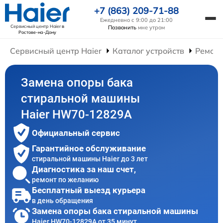
+7 (863) 209-71-88
Ежедневно с 9:00 до 21:00
Сервисный центр Haier
в
Позвонить
мне утром
Ростове-на-Дону
Сервисный центр Haier
Каталог устройств
Ремон
Замена опоры бака
стиральной машины
Haier HW70-12829A
Официальный сервис
Гарантийное обслуживание
стиральной машины Haier до 3 лет
Диагностика за наш счет,
ремонт по желанию
Бесплатный выезд курьера
в день обращения
Замена опоры бака стиральной машины
Haier HW70-12829A от 35 минут