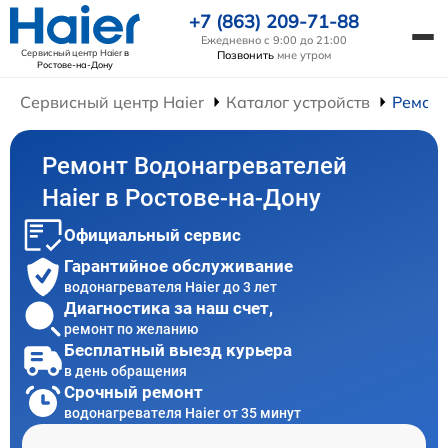
+7 (863) 209-71-88
Ежедневно с 9:00 до 21:00
Сервисный центр Haier
в
Позвонить
мне утром
Ростове-на-Дону
Сервисный центр Haier
Каталог устройств
Ремонт
Ремонт Водонагревателей
Haier в Ростове-на-Дону
Официальный сервис
Гарантийное обслуживание
водонагревателя Haier до 3 лет
Диагностика за наш счет,
ремонт по желанию
Бесплатный выезд курьера
в день обращения
Срочный ремонт
водонагревателя Haier от 35 минут