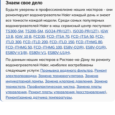
Знаем свое дело
Будьте уверены в профессионализме наших мастеров - они
ремонтируют водонагреватели Haier каждый день и знают
все тонкости каждой модели. Среди самых популярных
водонагревателей Haier в наш сервисный центр поступают:
TS300-SM
,
TS200-SM
,
JSQ24-PR(12T)
,
JSQ20-PR(12T)
,
IGW
13 B
,
IGW 10 B
,
FCD30
,
FCD-JTSA 70
,
FCD-JTSA 50
,
FCD-
JTLD 300
,
FCD-JTLD 200
,
FCD-JTLD 150
,
FCD-JTHMG 80
,
FCD-JTHMG 50
,
FCD-JTHMG 100
,
ES8V-Q2(R)
,
ES8V-Q1(R)
,
ES80V-V1(В)
,
ES80V-V1
,
ES80V-U1(H)
.
По данным наших мастеров в Ростове-на-Дону по ремонту
водонагревателей Haier, наиболее востребованы
следующие услуги:
Промывка водяного фильтра
,
Ремонт
электропроводки
,
Замена терморегулятора
,
Замена
индикаторной лампы
,
Замена клапана давления
,
Замена
термостата
,
Профилактическая чистка
,
Замена платы
управления
,
Ремонт платы управления (восстановление)
,
Ремонт/замена датчика температуры
.