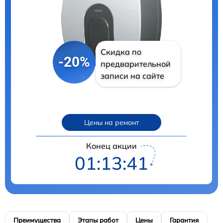
Скидка по
-20%
предварительной
записи на сайте
Цены на ремонт
Конец акции
01:13:40
Преимущества
Этапы работ
Цены
Гарантия
М