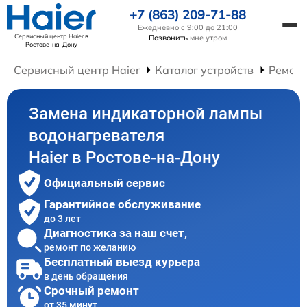
+7 (863) 209-71-88
Ежедневно с 9:00 до 21:00
Сервисный центр Haier
в
Позвонить
мне утром
Ростове-на-Дону
Сервисный центр Haier
Каталог устройств
Ремонт
Замена индикаторной лампы
водонагревателя
Haier в Ростове-на-Дону
Официальный сервис
Гарантийное обслуживание
до 3 лет
Диагностика за наш счет,
ремонт по желанию
Бесплатный выезд курьера
в день обращения
Срочный ремонт
от 35 минут